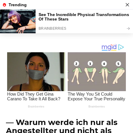
Перейти
Interessante Themen
к
содержанию
Unterhaltungsplattform
— Warum werde ich nur als
Angestellter und nicht als