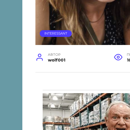
INTERESSANT
АВТОР
П
wolf001
1