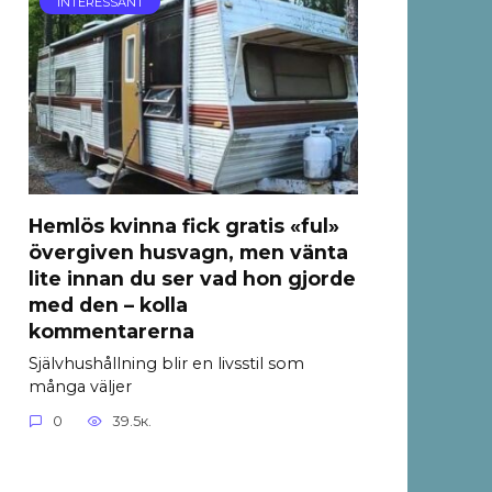
INTERESSANT
Hemlös kvinna fick gratis «ful»
övergiven husvagn, men vänta
lite innan du ser vad hon gjorde
med den – kolla
kommentarerna
Självhushållning blir en livsstil som
många väljer
0
39.5к.