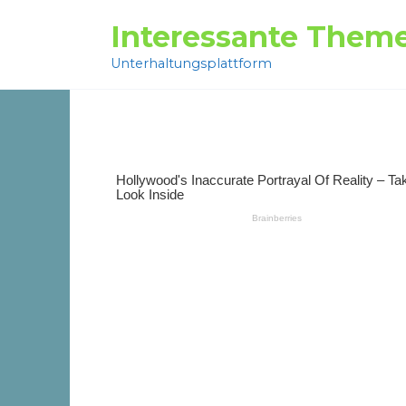
Перейти
Interessante Them
к
содержанию
Unterhaltungsplattform