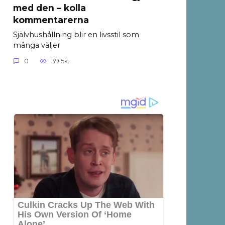
med den – kolla
kommentarerna
Självhushållning blir en livsstil som
många väljer
0
39.5к.