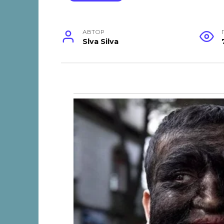
АВТОР
Slva Silva