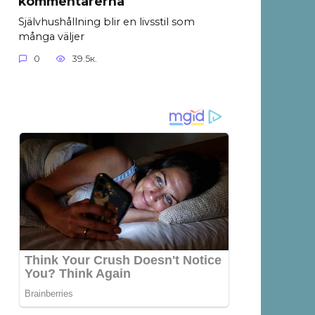
kommentarerna
Självhushållning blir en livsstil som
många väljer
0
39.5к.