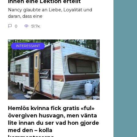
ihnen eine Lektion erteilt
Nancy glaubte an Liebe, Loyalität und
daran, dass eine
0
51.7к.
INTERESSANT
Hemlös kvinna fick gratis «ful»
övergiven husvagn, men vänta
lite innan du ser vad hon gjorde
med den – kolla