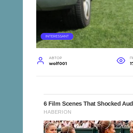
INTERESSANT
АВТОР
П
wolf001
1