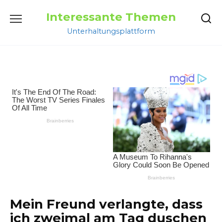
Перейти
Interessante Themen
к
содержанию
Unterhaltungsplattform
Mein Freund verlangte, dass
ich zweimal am Tag duschen