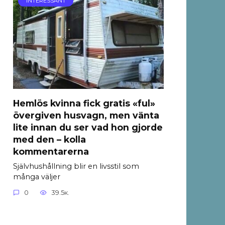
INTERESSANT
Hemlös kvinna fick gratis «ful»
övergiven husvagn, men vänta
lite innan du ser vad hon gjorde
med den – kolla
kommentarerna
Självhushållning blir en livsstil som
många väljer
0
39.5к.