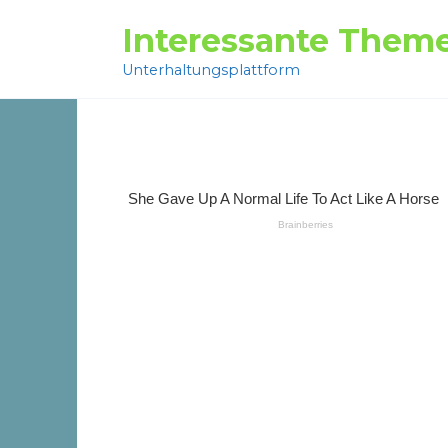
Перейти
Interessante Them
к
содержанию
Unterhaltungsplattform