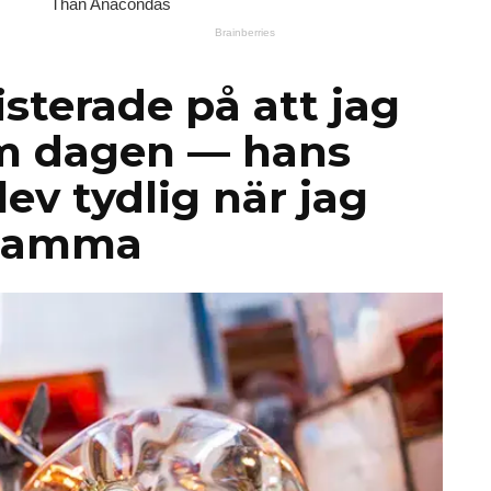
sterade på att jag
om dagen — hans
ev tydlig när jag
 mamma