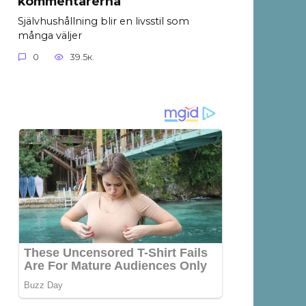
kommentarerna
Självhushållning blir en livsstil som
många väljer
0
39.5к.