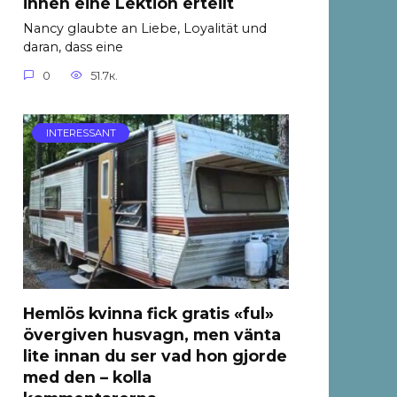
ihnen eine Lektion erteilt
Nancy glaubte an Liebe, Loyalität und
daran, dass eine
0
51.7к.
INTERESSANT
Hemlös kvinna fick gratis «ful»
övergiven husvagn, men vänta
lite innan du ser vad hon gjorde
med den – kolla