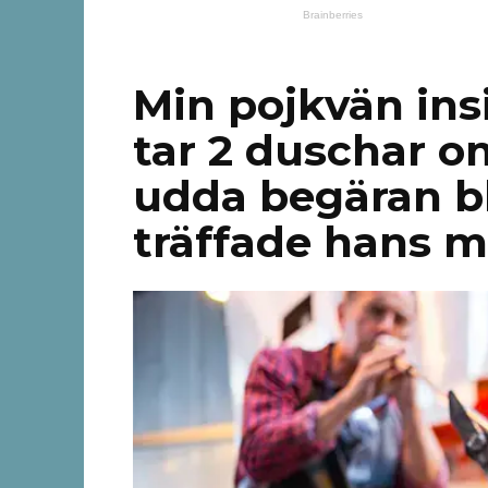
Min pojkvän insi
tar 2 duschar 
udda begäran bl
träffade hans