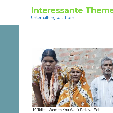
Перейти
Interessante Them
к
содержанию
Unterhaltungsplattform