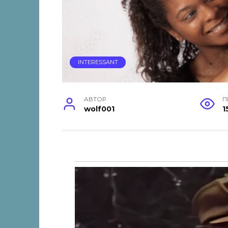
INTERESSANT
АВТОР
П
wolf001
1