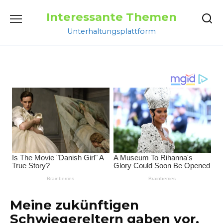
Перейти
Interessante Themen
к
содержанию
Unterhaltungsplattform
Meine zukünftigen
Schwiegereltern gaben vor,