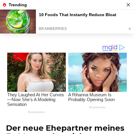
Перейти
Interessante Themen
к
содержанию
Unterhaltungsplattform
Der neue Ehepartner meines