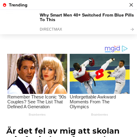
Перейти
Interessante Themen
к
содержанию
Unterhaltungsplattform
Är det fel av mig att skolan