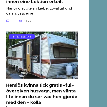
ihnen eine Lektion erteilt
Nancy glaubte an Liebe, Loyalität und
daran, dass eine
0
51.7к.
INTERESSANT
Hemlös kvinna fick gratis «ful»
övergiven husvagn, men vänta
lite innan du ser vad hon gjorde
med den – kolla