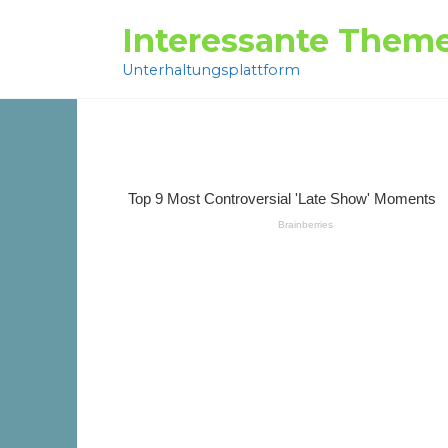
Перейти
Interessante Them
к
содержанию
Unterhaltungsplattform