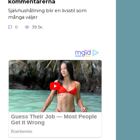
kommentarerna
Självhushållning blir en livsstil som
många väljer
0
39.5к.