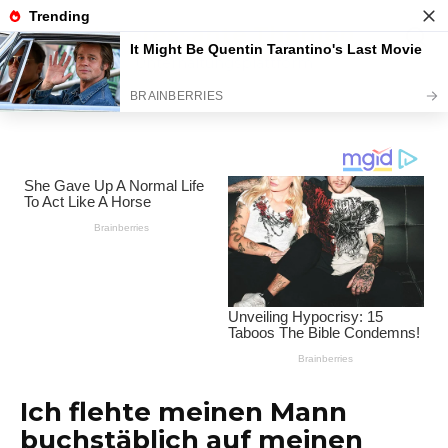
Перейти
Interessante Themen
к
содержанию
Unterhaltungsplattform
Ich flehte meinen Mann
buchstäblich auf meinen