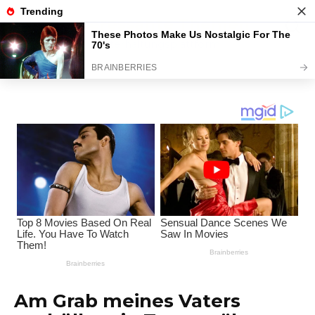
Перейти
Interessante Themen
к
содержанию
Unterhaltungsplattform
Am Grab meines Vaters