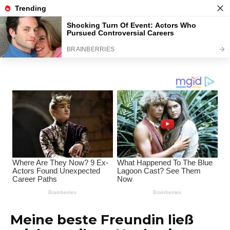
Перейти
Interessante Themen
к
содержанию
Unterhaltungsplattform
Meine beste Freundin ließ