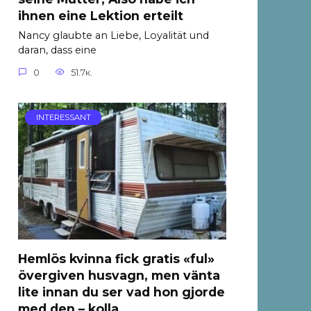
ihnen eine Lektion erteilt
Nancy glaubte an Liebe, Loyalität und
daran, dass eine
0
51.7к.
INTERESSANT
Hemlös kvinna fick gratis «ful»
övergiven husvagn, men vänta
lite innan du ser vad hon gjorde
med den – kolla