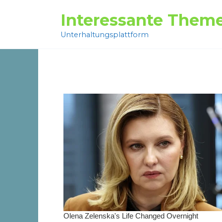
Перейти
Interessante Them
к
содержанию
Unterhaltungsplattform