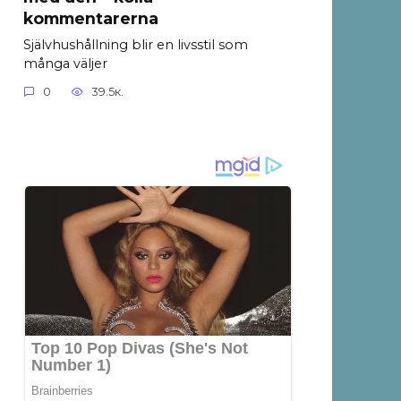
kommentarerna
Självhushållning blir en livsstil som
många väljer
0
39.5к.