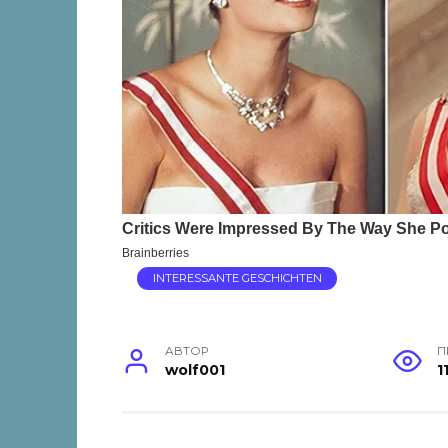
INTERESSANTE GESCHICHTEN
АВТОР
П
wolf001
1