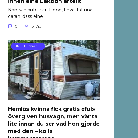
ihnen eine Lektion erteilt
Nancy glaubte an Liebe, Loyalität und
daran, dass eine
0
51.7к.
INTERESSANT
Hemlös kvinna fick gratis «ful»
övergiven husvagn, men vänta
lite innan du ser vad hon gjorde
med den – kolla