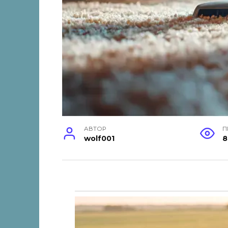
АВТОР
П
wolf001
8