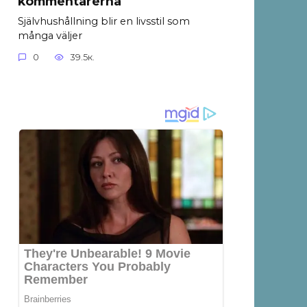
kommentarerna
Självhushållning blir en livsstil som
många väljer
0
39.5к.