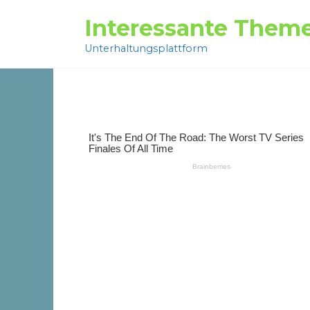
Перейти
Interessante Them
к
содержанию
Unterhaltungsplattform