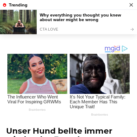
Перейти
Interessante Themen
к
содержанию
Unterhaltungsplattform
Unser Hund bellte immer