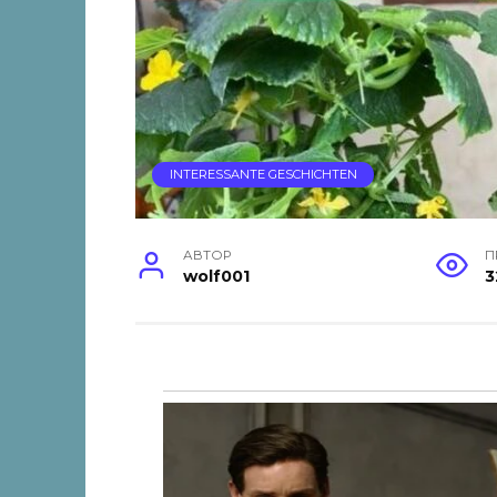
INTERESSANTE GESCHICHTEN
АВТОР
П
wolf001
3