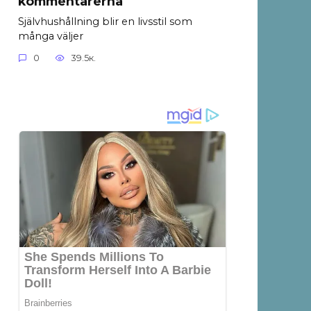
kommentarerna
Självhushållning blir en livsstil som
många väljer
0
39.5к.