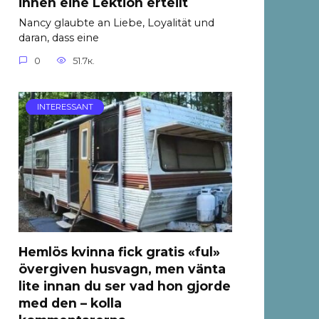
ihnen eine Lektion erteilt
Nancy glaubte an Liebe, Loyalität und
daran, dass eine
0
51.7к.
INTERESSANT
Hemlös kvinna fick gratis «ful»
övergiven husvagn, men vänta
lite innan du ser vad hon gjorde
med den – kolla