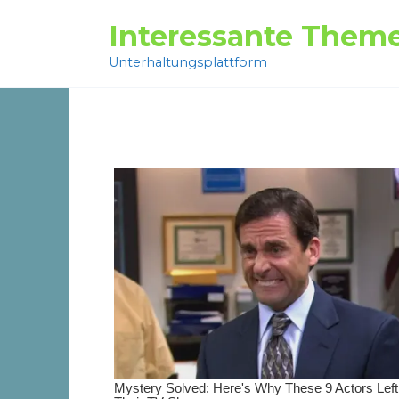
Перейти
Interessante Them
к
содержанию
Unterhaltungsplattform