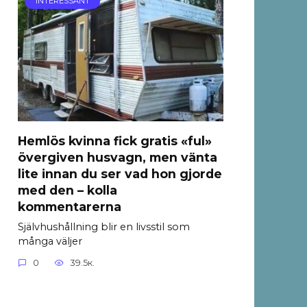
INTERESSANT
Hemlös kvinna fick gratis «ful»
övergiven husvagn, men vänta
lite innan du ser vad hon gjorde
med den – kolla
kommentarerna
Självhushållning blir en livsstil som
många väljer
0
39.5к.