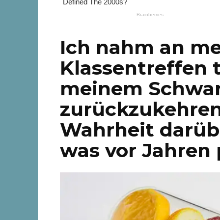
Ich nahm an m
Klassentreffen t
meinem Schwar
zurückzukehren
Wahrheit darüb
was vor Jahren p