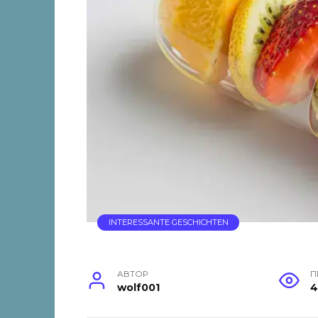
INTERESSANTE GESCHICHTEN
АВТОР
П
wolf001
4