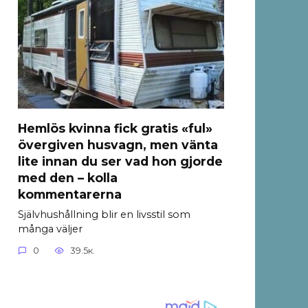
Hemlös kvinna fick gratis «ful»
övergiven husvagn, men vänta
lite innan du ser vad hon gjorde
med den – kolla
kommentarerna
Självhushållning blir en livsstil som
många väljer
0
39.5к.