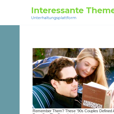
Перейти
Interessante Them
к
содержанию
Unterhaltungsplattform