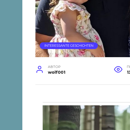
INTERESSANTE GESCHICHTEN
АВТОР
П
wolf001
1