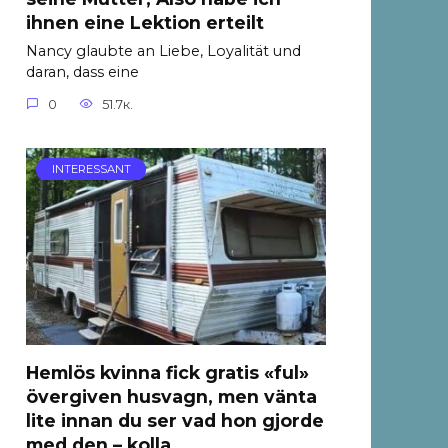
ihnen eine Lektion erteilt
Nancy glaubte an Liebe, Loyalität und
daran, dass eine
0
51.7к.
INTERESSANT
Hemlös kvinna fick gratis «ful»
övergiven husvagn, men vänta
lite innan du ser vad hon gjorde
med den – kolla