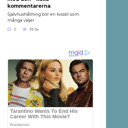
kommentarerna
Självhushållning blir en livsstil som
många väljer
0
39.5к.