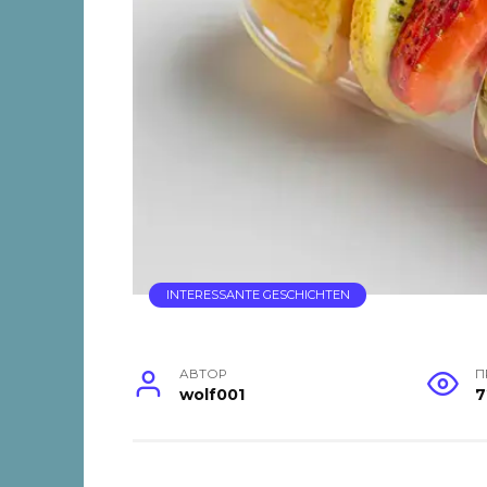
INTERESSANTE GESCHICHTEN
АВТОР
П
wolf001
7