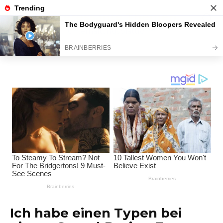
Перейти
Interessante Themen
к
содержанию
Unterhaltungsplattform
Ich habe einen Typen bei