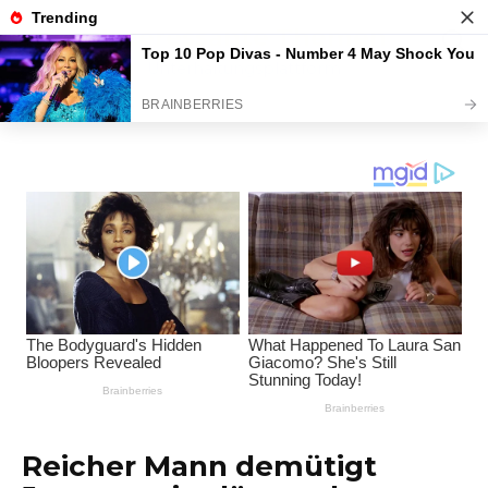
Перейти
Interessante Themen
к
содержанию
Unterhaltungsplattform
Reicher Mann demütigt