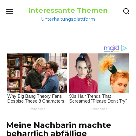
Перейти
Interessante Themen
к
содержанию
Unterhaltungsplattform
Meine Nachbarin machte
beharrlich abfällige