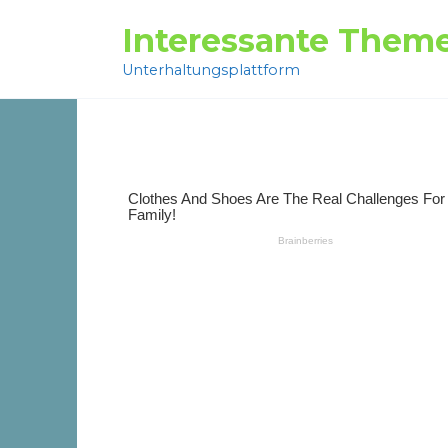
Перейти
Interessante Them
к
содержанию
Unterhaltungsplattform