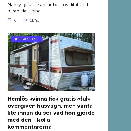
Nancy glaubte an Liebe, Loyalität und
daran, dass eine
0
51.7к.
INTERESSANT
Hemlös kvinna fick gratis «ful»
övergiven husvagn, men vänta
lite innan du ser vad hon gjorde
med den – kolla
kommentarerna