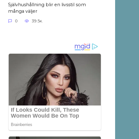
Självhushållning blir en livsstil som
många väljer
0
39.5к.