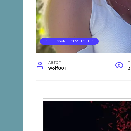
INTERESSANTE GESCHICHTEN
АВТОР
П
wolf001
3