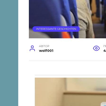
INTERESSANTE GESCHICHTEN
АВТОР
П
wolf001
4