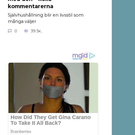
kommentarerna
Självhushållning blir en livsstil som
många väljer
0
39.5к.