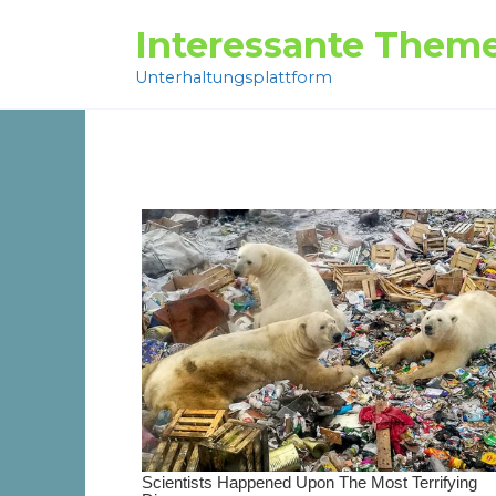
Перейти
Interessante Them
к
содержанию
Unterhaltungsplattform