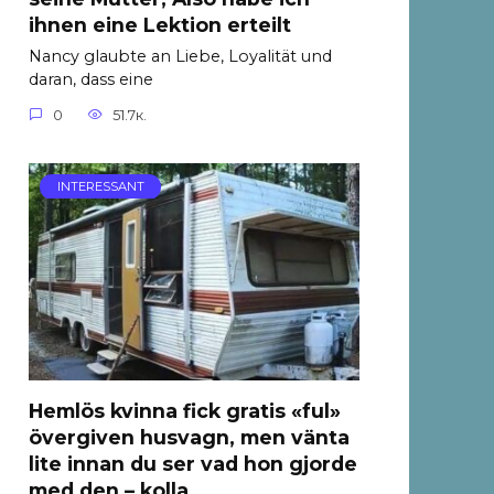
ihnen eine Lektion erteilt
Nancy glaubte an Liebe, Loyalität und
daran, dass eine
0
51.7к.
INTERESSANT
Hemlös kvinna fick gratis «ful»
övergiven husvagn, men vänta
lite innan du ser vad hon gjorde
med den – kolla