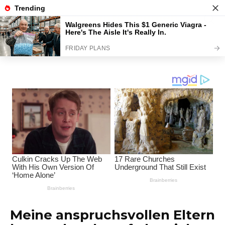
Перейти
Interessante Themen
к
содержанию
Unterhaltungsplattform
Meine anspruchsvollen Eltern