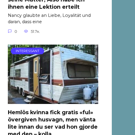
ihnen eine Lektion erteilt
Nancy glaubte an Liebe, Loyalität und
daran, dass eine
0
51.7к.
INTERESSANT
Hemlös kvinna fick gratis «ful»
övergiven husvagn, men vänta
lite innan du ser vad hon gjorde
med den – kolla