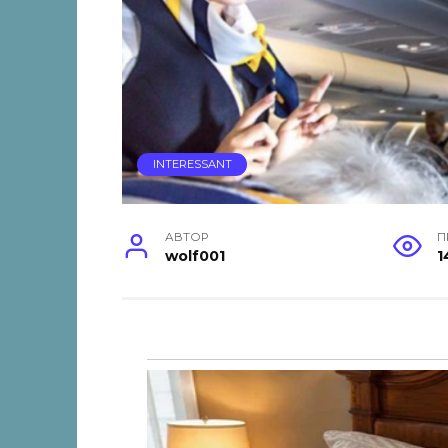
INTERESSANT
АВТОР
П
wolf001
1