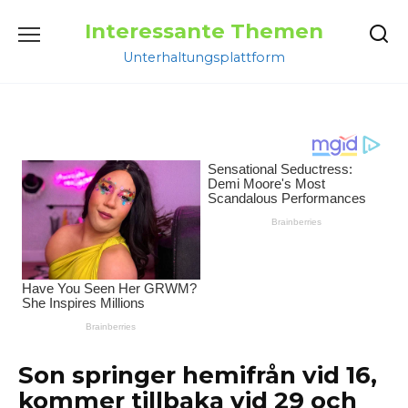
Перейти
Interessante Themen
к
содержанию
Unterhaltungsplattform
Son springer hemifrån vid 16,
kommer tillbaka vid 29 och