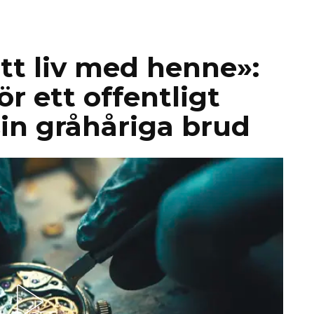
itt liv med henne»:
r ett offentligt
in gråhåriga brud