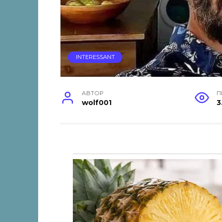
INTERESSANT
АВТОР
П
wolf001
3